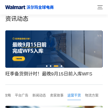
资讯动态
！
旺季备货倒计时！最晚9月15日前入库WFS
2
选品攻略
平台广告
新闻动态
卖家故事
运营干货
物流方案