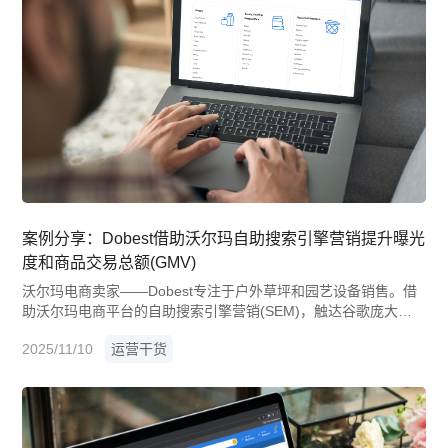
案例分享：Dobest借助沃尔玛自助搜索引擎营销提升曝光
度和商品交易总额(GMV)
沃尔玛电商卖家——Dobest专注于户外草坪和园艺设备销售。借
助沃尔玛电商平台的自助搜索引擎营销(SEM)，触达谷歌庞大的
用户群体，为其沃尔玛店铺的商品listing引流，并促进销量增长。
2025/11/10
运营干货
Dobest的案例充分展现了沃尔玛电商平台SEM工具在推动增长和
实现业务目标方面的强大作用。