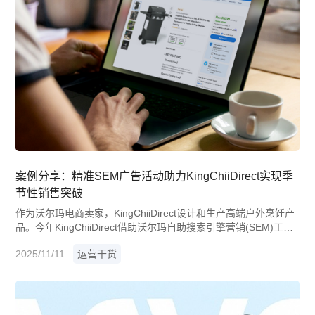
案例分享：精准SEM广告活动助力KingChiiDirect实现季
节性销售突破
作为沃尔玛电商卖家，KingChiiDirect设计和生产高端户外烹饪产
品。今年KingChiiDirect借助沃尔玛自助搜索引擎营销(SEM)工具
制定季节性策略，在谷歌购物广告中推广产品。下文将详细介绍S
2025/11/11
运营干货
EM如何助力该公司取得显著的季节性销售突破，以及更多亮眼表
现。