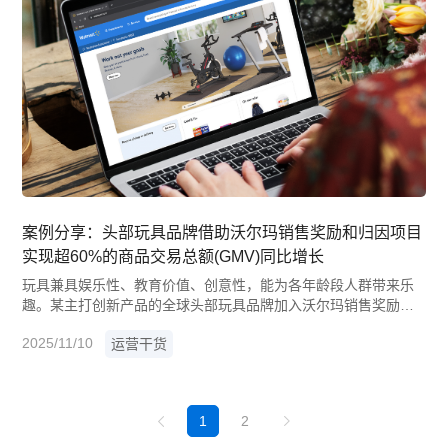
案例分享：头部玩具品牌借助沃尔玛销售奖励和归因项目
实现超60%的商品交易总额(GMV)同比增长
玩具兼具娱乐性、教育价值、创意性，能为各年龄段人群带来乐
趣。某主打创新产品的全球头部玩具品牌加入沃尔玛销售奖励和
归因项目，加速业务增长。 借助该项目，该品牌的营销水平实现
2025/11/10
运营干货
质的飞跃，不仅成功引流、提升转化率，更在2025年第一季度推
动整体GMV同比增长超60%！
1
2