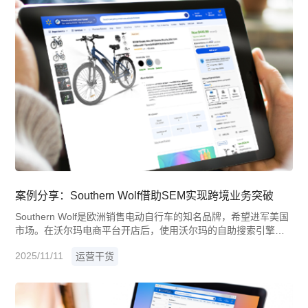
案例分享：Southern Wolf借助SEM实现跨境业务突破
Southern Wolf是欧洲销售电动自行车的知名品牌，希望进军美国
市场。在沃尔玛电商平台开店后，使用沃尔玛的自助搜索引擎营
销(SEM)工具通过谷歌购物广告推广商品listing，提升曝光度，触
2025/11/11
运营干货
达更多搜索产品的消费者。借助SEM，Southern Wolf成功提升流
量和转化率，最终实现240万次曝光量和430万美元商品交易总额
(GMV)的亮眼成绩。