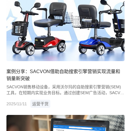
案例分享：SACVON借助自助搜索引擎营销实现流量和
销量新突破
SACVON销售移动设备，采用沃尔玛的自助搜索引擎营销(SEM)
工具，在短期内实现业务目标。通过创建SEM广告活动，SACVO
N触达更多消费者，还为其沃尔玛商品的广告策略提供数据支撑。
2025/11/11
运营干货
下文将详细介绍SEM如何助力SACVON实现亮眼的点击次数和转
化率增长。