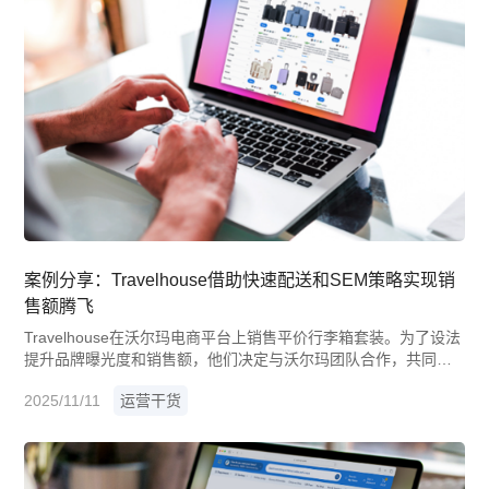
案例分享：Travelhouse借助快速配送和SEM策略实现销
售额腾飞
Travelhouse在沃尔玛电商平台上销售平价行李箱套装。为了设法
提升品牌曝光度和销售额，他们决定与沃尔玛团队合作，共同制
定并实施策略，力求实现业务目标，最终成为推动其业务发展的
2025/11/11
运营干货
关键一步。