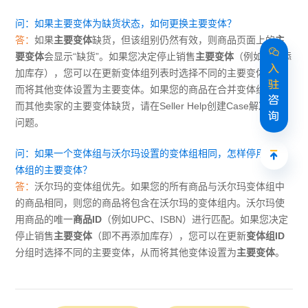
问：如果主要变体为缺货状态，如何更换主要变体？
答：
如果
主要变体
缺货，但该组别仍然有效，则商品页面上的
主
要变体
会显示“缺货”。如果您决定停止销售
主要变体
（例如不再添
入
加库存），您可以在更新变体组列表时选择不同的主要变体，从
驻
而将其他变体设置为主要变体。如果您的商品在合并变体组中，
咨
而其他卖家的主要变体缺货，请在Seller Help创建Case解决这一
询
问题。
问：如果一个变体组与沃尔玛设置的变体组相同，怎样停用该变
体组的主要变体？
答：
沃尔玛的变体组优先。如果您的所有商品与沃尔玛变体组中
的商品相同，则您的商品将包含在沃尔玛的变体组内。沃尔玛使
用商品的唯一
商品ID
（例如UPC、ISBN）进行匹配。如果您决定
停止销售
主要变体
（即不再添加库存），您可以在更新
变体组ID
分组时选择不同的主要变体，从而将其他变体设置为
主要变体
。