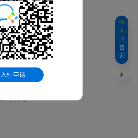
品会在
入
驻
咨
询
带和包装缓冲材
写入驻申请
，运输时效无法