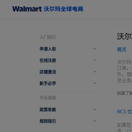
沃尔
入门指引
申请入驻
概览
在线注册
沃尔玛多
订单，
店铺激活
外，借
货业务
新手必学
如需了
平台规则
政策条款
MCS 
规则指引
如果您
选。以