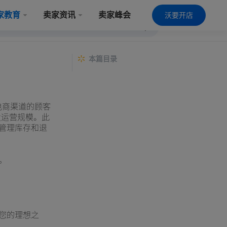
家教育
卖家资讯
卖家峰会
沃要开店
本篇目录
多个电商渠道的顾客
扩大运营规模。此
管理库存和退
。
您的理想之