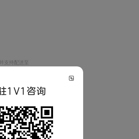
并支持配送至
驻1V1咨询
完成设置后，我
平台所签署的服