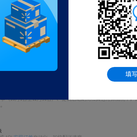
可以完全灵活地选择配送哪些销售渠道的订单。默认情况下，商
lmart.com 上架，但您也可以选择仅在非沃尔玛渠道销售。
CS 配送
道订单只能配送到美国境内 50 个州和波多黎各。
支持配送至邮政信箱。
们使用无品牌塑料袋或棕色外箱运输多渠道订单，并配有普通胶
填
。
为 31-150 磅的商品目前仅适用于标准运输服务。
季（10月1日至12月31日）、促销活动期间和其他特殊情况下
证。
示