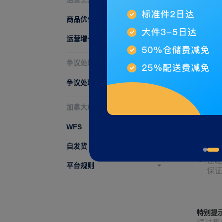
您
Wa
商品优化策略
运营增长策略
关于 M
争议处理
多渠
争议处理
不
加拿大站点
我
料
WFS
重量
自发货
在旺
平台规则
保
特别提