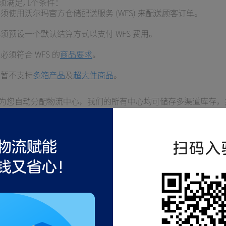
须满足几个条件：
须使用沃尔玛官方仓储配送服务 (WFS) 来配送顾客订单。
须预设一个默认结算方式以支付 WFS 费用。
必须符合 WFS 的
商品要求
。
前暂不支持
多箱产品
及
超大件商品
。
为您自动分配物流中心，我们的所有中心均可储存多渠道库存，
有 50 个州和波多黎各。
扫码入
作？
果您符合资格要求，即可开始
添加销售渠道
，并
添加顾客订单
。
将以无品牌包装的方式处理订单，并配送至顾客。
们支持任何销售渠道，前提是顾客订单和退货需符合您在原电商
条款。我们的配送速度和包装也应符合销售渠道的需求。