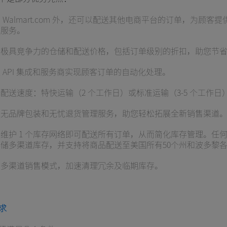
 Walmart.com 外，还可以配送其他电商平台的订单，为顾客
送服务。
借极具竞争力的仓储和配送价格，包括订单级别的折扣，助您节
 API 集成和服务商实现顾客订单的自动化处理。
配送速度：特快运输（2 个工作日）或标准运输（3-5 个工作日
过无品牌包装和无忧退货管理服务，助您轻松拓展全新销售渠道
维护 1 个库存网络即可配送所有订单，从而简化库存管理。任
储多渠道库存，并支持将商品配送至美国所有50个州和波多黎
过多渠道销售模式，加速清理冗余及临期库存。
求