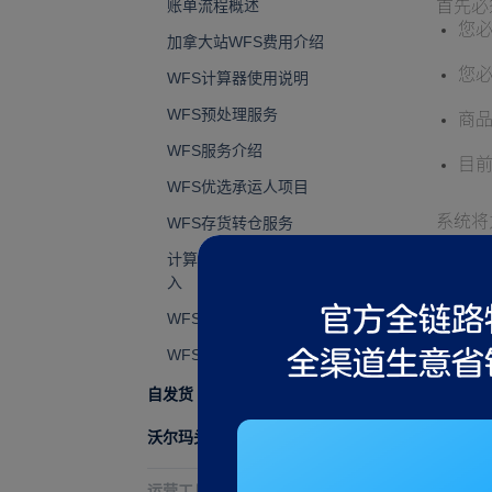
账单流程概述
首先必
您必
加拿大站WFS费用介绍
您必
WFS计算器使用说明
WFS预处理服务
商品
WFS服务介绍
目
WFS优选承运人项目
系统将
WFS存货转仓服务
美国所
计算 WFS 商品的预计收
入
如何操
WFS增长机会
WFS费用计算规则
如
们
自发货
我
沃尔玛头程服务WI
务
运营工具